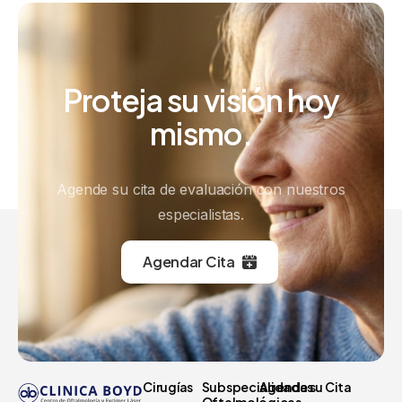
Proteja
su
visión
hoy
mismo.
Agende su cita de evaluación con nuestros
especialistas.
Agendar Cita
Cirugías
Subspecialidades
Agenda su Cita