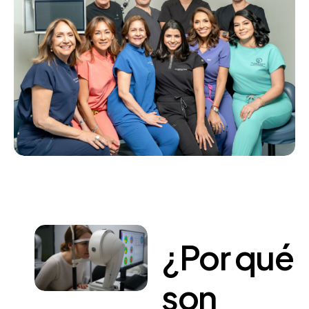
¿Por
qué
son