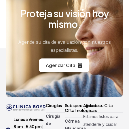
Proteja
su
visión
hoy
mismo.
Agende su cita de evaluación con nuestros
especialistas.
Agendar Cita
Cirugías
Subspecialidades
Agenda su Cita
Oftalmológicas
Cirugía
Estamos listos para
Lunes a Viernes:
Córnea
de
atenderle y cuidar
8 am - 5:30 pm |
Glaucoma