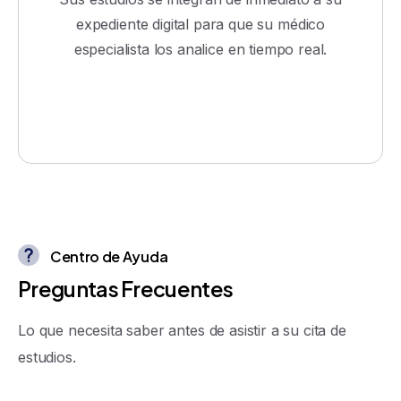
expediente digital para que su médico
especialista los analice en tiempo real.
Centro de Ayuda
P
r
e
g
u
n
t
a
s
F
r
e
c
u
e
n
t
e
s
Lo que necesita saber antes de asistir a su cita de
estudios.