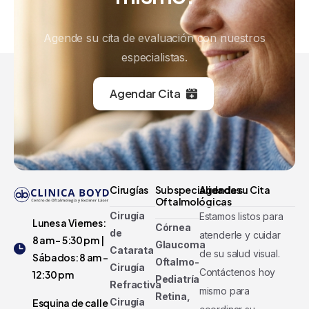
Agende su cita de evaluación con nuestros
especialistas.
Agendar Cita
Cirugías
Subspecialidades
Agenda su Cita
Oftalmológicas
Cirugía
Estamos listos para
Lunes a Viernes:
Córnea
de
atenderle y cuidar
8 am - 5:30 pm |
Glaucoma
Catarata
de su salud visual.
Sábados: 8 am -
Oftalmo-
Cirugía
Contáctenos hoy
12:30 pm
Pediatría
Refractiva
mismo para
Retina,
Cirugía
Esquina de calle