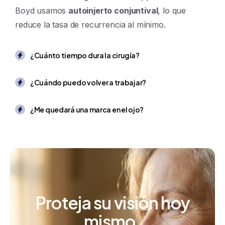
Boyd usamos
autoinjerto conjuntival
, lo que
reduce la tasa de recurrencia al mínimo.
¿Cuánto tiempo dura la cirugía?
¿Cuándo puedo volver a trabajar?
¿Me quedará una marca en el ojo?
Proteja
su
visión
hoy
mismo.