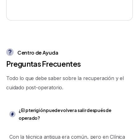
Centro de Ayuda
P
r
e
g
u
n
t
a
s
F
r
e
c
u
e
n
t
e
s
Todo lo que debe saber sobre la recuperación y el
cuidado post-operatorio.
¿El pterigión puede volver a salir después de
operado?
Con la técnica antigua era común, pero en Clínica