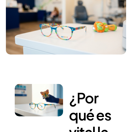
¿Por
qué
es
vital
la