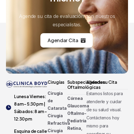
Agende su cita de evaluación con nuestros
especialistas.
Agendar Cita
Cirugías
Subspecialidades
Agenda su Cita
Oftalmológicas
Cirugía
Estamos listos para
Lunes a Viernes:
Córnea
de
atenderle y cuidar
8 am - 5:30 pm |
Glaucoma
Catarata
de su salud visual.
Sábados: 8 am -
Oftalmo-
Cirugía
Contáctenos hoy
12:30 pm
Pediatría
Refractiva
mismo para
Retina,
Cirugía
Esquina de calle
coordinar su