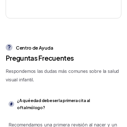
Centro de Ayuda
P
r
e
g
u
n
t
a
s
F
r
e
c
u
e
n
t
e
s
Respondemos las dudas más comunes sobre la salud
visual infantil.
¿A qué edad debe ser la primera cita al
oftalmólogo?
Recomendamos una primera revisión al nacer y un