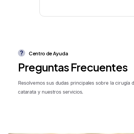
Centro de Ayuda
P
r
e
g
u
n
t
a
s
F
r
e
c
u
e
n
t
e
s
Resolvemos sus dudas principales sobre la cirugía 
catarata y nuestros servicios.