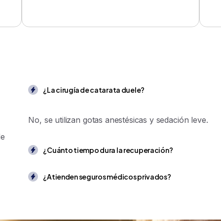
¿La cirugía de catarata duele?
No, se utilizan gotas anestésicas y sedación leve.
de
¿Cuánto tiempo dura la recuperación?
¿Atienden seguros médicos privados?