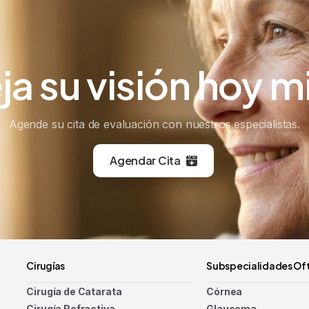
ja
su
visión
hoy
m
Agende su cita de evaluación con nuestros especialistas.
Agendar Cita
Cirugías
Subspecialidades Of
Cirugía de Catarata
Córnea
Cirugía Refractiva
Glaucoma