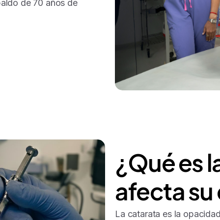
spaldo de 70 años de
¿Qué
es
l
afecta
su
La catarata es la opacidad 