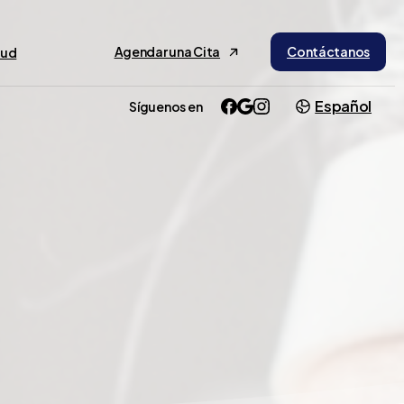
Agendar una Cita
Contáctanos
lud
Español
Síguenos en