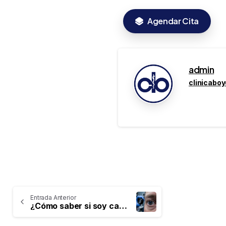
Agendar Cita
admin
clinicabo
Entrada Anterior
¿Cómo saber si soy candidato para la cirugía láser de ojos?