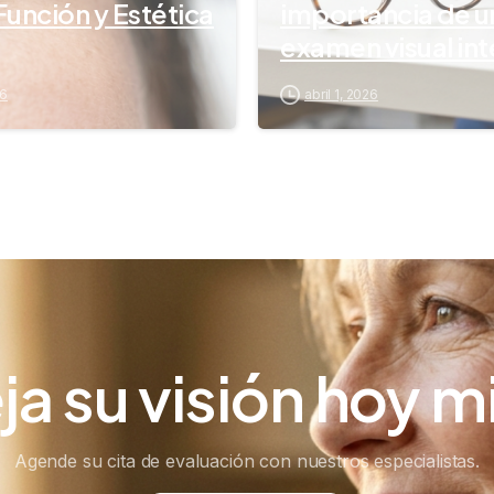
Función y Estética
importancia de u
examen visual int
26
abril 1, 2026
ja
su
visión
hoy
m
Agende su cita de evaluación con nuestros especialistas.