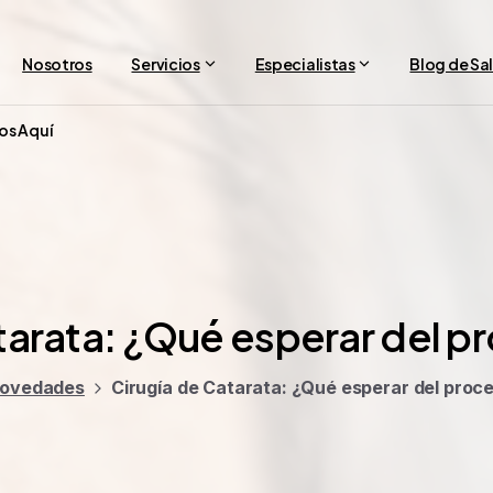
Nosotros
Servicios
Especialistas
Blog de Sa
os Aquí
arata:
¿Qué
esperar
del
pr
ovedades
Cirugía de Catarata: ¿Qué esperar del proc