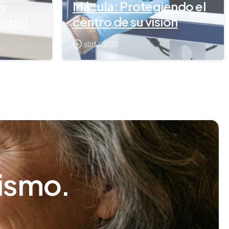
n
Mácula: Protegiendo el
egral
centro de su visión
abril 1, 2026
ismo.