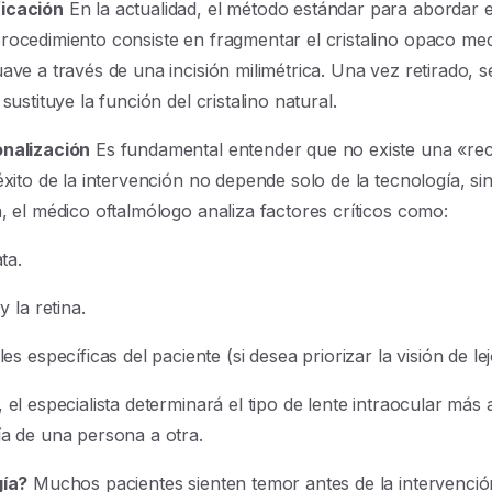
ficación
En la actualidad, el método estándar para abordar e
procedimiento consiste en fragmentar el cristalino opaco me
ave a través de una incisión milimétrica. Una vez retirado, 
sustituye la función del cristalino natural.
onalización
Es fundamental entender que no existe una «rec
éxito de la intervención no depende solo de la tecnología, si
a, el médico oftalmólogo analiza factores críticos como:
ta.
 la retina.
es específicas del paciente (si desea priorizar la visión de l
 el especialista determinará el tipo de lente intraocular má
ía de una persona a otra.
gía?
Muchos pacientes sienten temor antes de la intervenció