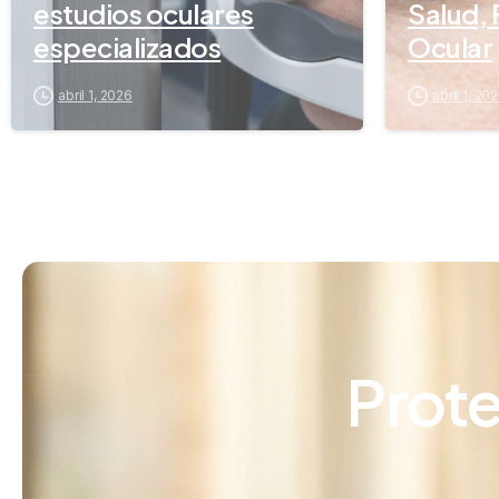
estudios oculares
Salud, 
especializados
Ocular
abril 1, 2026
abril 1, 20
Prote