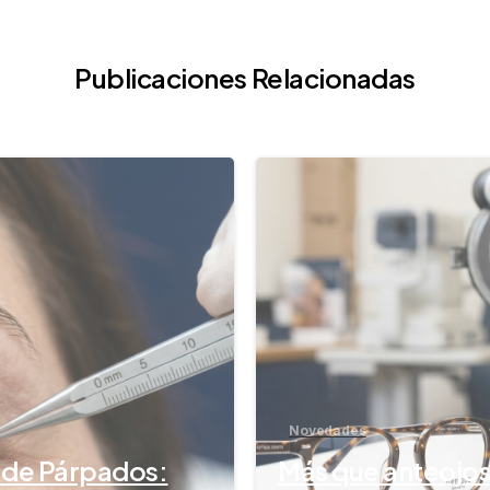
Publicaciones Relacionadas
-
Novedades
a de Párpados:
Más que anteojos