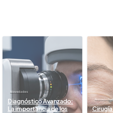
-
Novedades
Diagnóstico Avanzado:
Novedades
La importancia de los
Cirugí