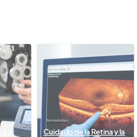
-
-
Novedades
: La
Cuidado de la Retina y la