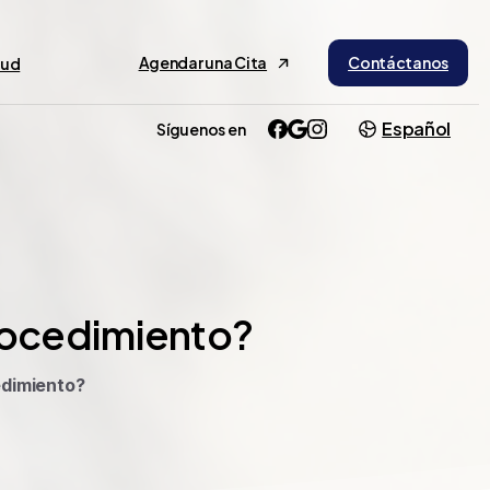
Agendar una Cita
Contáctanos
lud
Español
Síguenos en
ocedimiento?
edimiento?