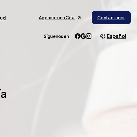
Agendar una Cita
Contáctanos
lud
Español
Síguenos en
ía