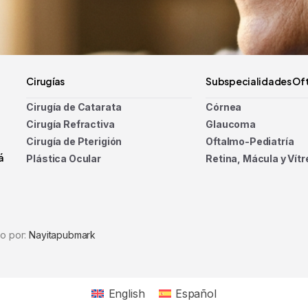
Cirugías
Subspecialidades Of
Cirugía de Catarata
Córnea
Cirugía Refractiva
Glaucoma
Cirugía de Pterigión
Oftalmo-Pediatría
á
Plástica Ocular
Retina, Mácula y Vítr
do por:
Nayitapubmark
English
Español