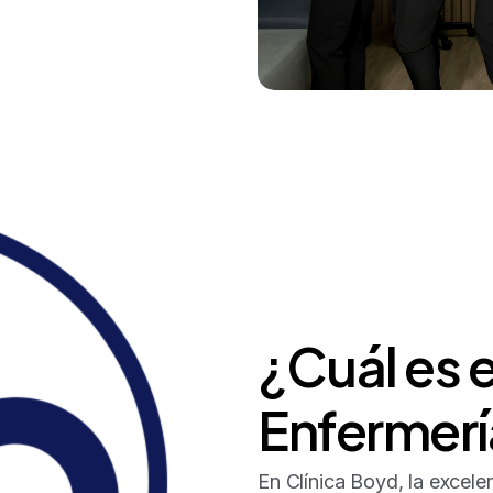
¿Cuál
es
e
Enfermerí
En Clínica Boyd, la excele