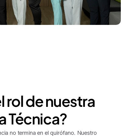
l
rol
de
nuestra
a
Técnica?
ncia no termina en el quirófano. Nuestro