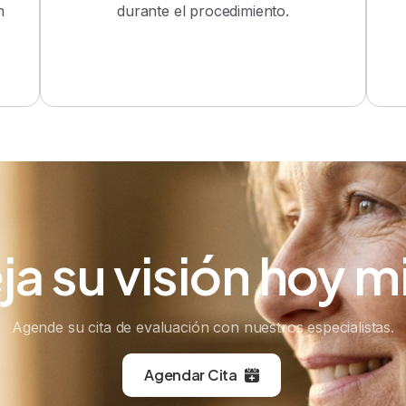
n
durante el procedimiento.
ja
su
visión
hoy
m
Agende su cita de evaluación con nuestros especialistas.
Agendar Cita