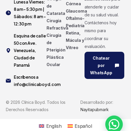
Lunes a Viernes:
Córnea
de
atenderle y cuidar
8 am - 5:30 pm |
Glaucoma
Catarata
de su salud visual.
Sábados: 8 am -
Oftalmo-
Cirugía
Contáctenos hoy
12:30 pm
Pediatría
Refractiva
mismo para
Retina,
Cirugía
Esquina de calle
coordinar su
Mácula y
de
50 con Ave.
evaluación.
Vítreo
Pterigión
Venezuela,
Plástica
Ciudad de
Chatear
Ocular
Panamá
por
WhatsApp
Escríbenos a
info@clinicaboyd.com
©
2026
Clínica Boyd. Todos los
Desarrollado por:
Derechos Reservados
Nayitapubmark
English
Español