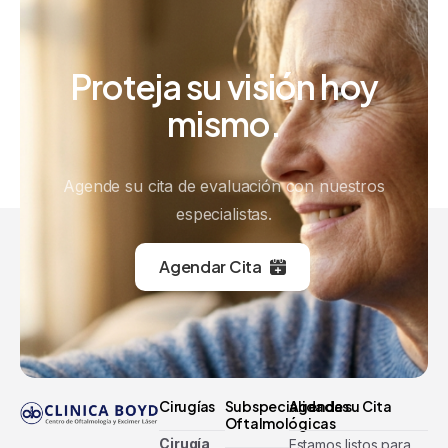
Proteja
su
visión
hoy
mismo.
Agende su cita de evaluación con nuestros
especialistas.
Agendar Cita
Cirugías
Subspecialidades
Agenda su Cita
Oftalmológicas
Cirugía
Estamos listos para