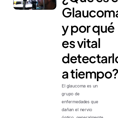
Glaucom
y
por
qué
es
vital
detectarl
a
tiempo
El glaucoma es un
grupo de
enfermedades que
dañan el nervio
óptico, generalmente