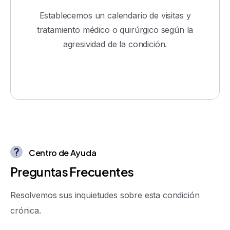
Establecemos un calendario de visitas y
tratamiento médico o quirúrgico según la
agresividad de la condición.
Centro de Ayuda
P
r
e
g
u
n
t
a
s
F
r
e
c
u
e
n
t
e
s
Resolvemos sus inquietudes sobre esta condición
crónica.